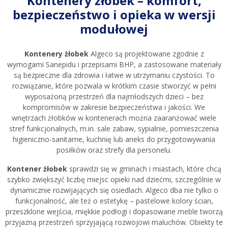
Kontenery żłobek – komfort,
bezpieczeństwo i opieka w wersji
modułowej
Kontenery żłobek
Algeco są projektowane zgodnie z
wymogami Sanepidu i przepisami BHP, a zastosowane materiały
są bezpieczne dla zdrowia i łatwe w utrzymaniu czystości. To
rozwiązanie, które pozwala w krótkim czasie stworzyć w pełni
wyposażoną przestrzeń dla najmłodszych dzieci – bez
kompromisów w zakresie bezpieczeństwa i jakości. We
wnętrzach żłobków w kontenerach można zaaranżować wiele
stref funkcjonalnych, m.in. sale zabaw, sypialnie, pomieszczenia
higieniczno-sanitarne, kuchnię lub aneks do przygotowywania
posiłków oraz strefy dla personelu.
Kontener żłobek
sprawdzi się w gminach i miastach, które chcą
szybko zwiększyć liczbę miejsc opieki nad dziećmi, szczególnie w
dynamicznie rozwijających się osiedlach. Algeco dba nie tylko o
funkcjonalność, ale też o estetykę – pastelowe kolory ścian,
przeszklone wejścia, miękkie podłogi i dopasowane meble tworzą
przyjazną przestrzeń sprzyjającą rozwojowi maluchów. Obiekty te