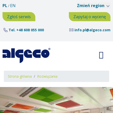
Przejdź
PL
EN
Zmień region
do
treści
Zgłoś serwis
Zapytaj o wycenę
Tel.
+48 608 055 000
info.pl@algeco.com
Ścieżka
Strona główna
Rozwiązania
nawigacyjna