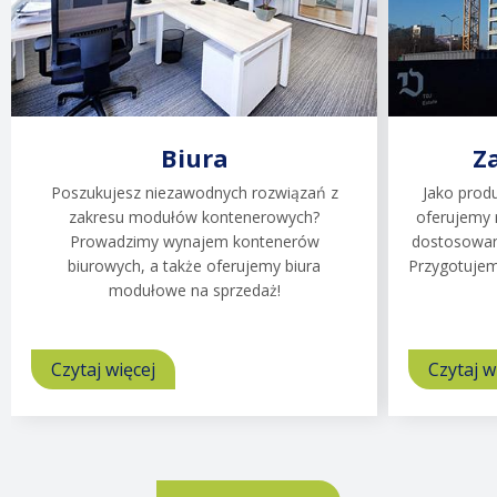
Biura
Z
Poszukujesz niezawodnych rozwiązań z
Jako prod
zakresu modułów kontenerowych?
oferujemy 
Prowadzimy wynajem kontenerów
dostosowan
biurowych, a także oferujemy biura
Przygotujem
modułowe na sprzedaż!
Czytaj więcej
o
Czytaj w
Biura