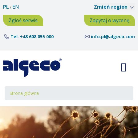
Przejdź
PL
EN
Zmień region
do
treści
Zgłoś serwis
Zapytaj o wycenę
Tel.
+48 608 055 000
info.pl@algeco.com
Ścieżka
Strona główna
nawigacyjna