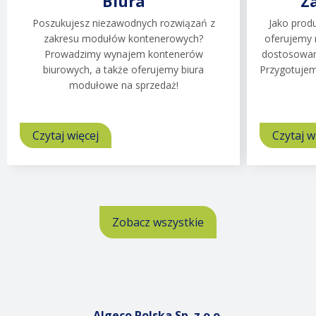
Biura
Z
Poszukujesz niezawodnych rozwiązań z
Jako prod
zakresu modułów kontenerowych?
oferujemy 
Prowadzimy wynajem kontenerów
dostosowan
biurowych, a także oferujemy biura
Przygotujem
modułowe na sprzedaż!
Czytaj więcej
o
Czytaj w
Biura
Zobacz wszystkie
Algeco Polska Sp. z o.o.