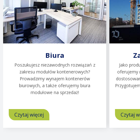
Biura
Z
Poszukujesz niezawodnych rozwiązań z
Jako prod
zakresu modułów kontenerowych?
oferujemy 
Prowadzimy wynajem kontenerów
dostosowan
biurowych, a także oferujemy biura
Przygotujem
modułowe na sprzedaż!
Czytaj więcej
o
Czytaj w
Biura