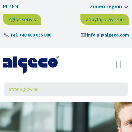
Przejdź
PL
EN
Zmień region
do
treści
Zgłoś serwis
Zapytaj o wycenę
Tel.
+48 608 055 000
info.pl@algeco.com
Ścieżka
Strona główna
nawigacyjna