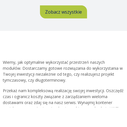
Zobacz wszystkie
Wiemy, jak optymalnie wykorzystać przestrzeń naszych
modułów. Dostarczamy gotowe rozwiązania do wykorzystania w
Twojej inwestycji niezależnie od tego, czy realizujesz projekt
tymczasowy, czy długoterminowy.
Przekaż nam kompleksową realizację swojej inwestycji. Oszczędź
czas i ogranicz koszty związane z zarządzaniem wieloma
dostawami oraz zdaj się na nasz serwis. Wynajmij kontener
socjalny z wyposażeniem (np. kontener biurowy z kuchnią i WC)
razem z wybranym pakietem usług Serwisu 360°od Algeco.