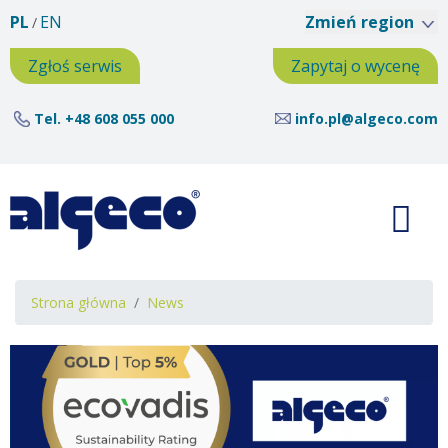
Przejdź
PL
EN
Zmień region
do
treści
Zgłoś serwis
Zapytaj o wycenę
Tel.
+48 608 055 000
info.pl@algeco.com
Ścieżka
Strona główna
News
nawigacyjna