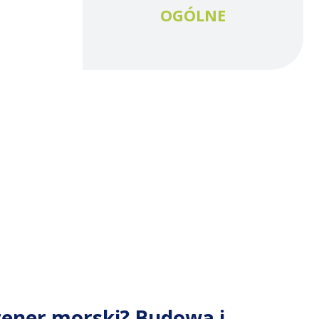
OGÓLNE
tener morski? Budowa i