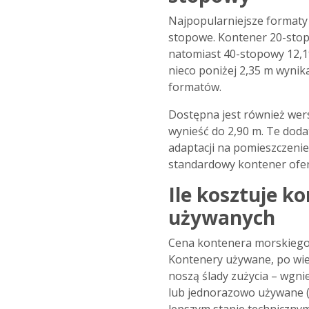
Najpopularniejsze formaty
stopowe. Kontener 20-stop
natomiast 40-stopowy 12,1
nieco poniżej 2,35 m wynika
formatów.
Dostępna jest również wer
wynieść do 2,90 m. Te dod
adaptacji na pomieszczenie
standardowy kontener ofer
Ile kosztuje k
używanych
Cena kontenera morskiego z
Kontenery używane, po wielu
noszą ślady zużycia – wgni
lub jednorazowo używane (t
lepszym stanie technicznym