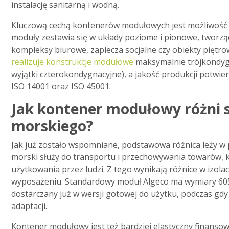
instalację sanitarną i wodną.
Kluczową cechą kontenerów modułowych jest możliwość i
moduły zestawia się w układy poziome i pionowe, tworzą
kompleksy biurowe, zaplecza socjalne czy obiekty pięt
realizuje konstrukcje modułowe
maksymalnie trójkondygn
wyjątki czterokondygnacyjne), a jakość produkcji potwier
ISO 14001 oraz ISO 45001.
Jak kontener modułowy różni s
morskiego?
Jak już zostało wspomniane, podstawowa różnica leży w
morski służy do transportu i przechowywania towarów,
użytkowania przez ludzi. Z tego wynikają różnice w izolac
wyposażeniu. Standardowy moduł Algeco ma wymiary 6055
dostarczany już w wersji gotowej do użytku, podczas g
adaptacji.
Kontener modułowy jest też bardziej elastyczny finanso