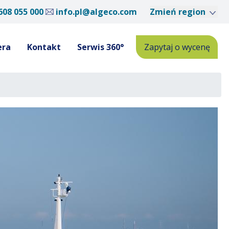
608 055 000
info.pl@algeco.com
Zmień region
era
Kontakt
Serwis 360°
Zapytaj o wycenę