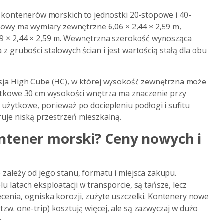
 kontenerów morskich to jednostki 20-stopowe i 40-
owy ma wymiary zewnętrzne 6,06 × 2,44 × 2,59 m,
9 × 2,44 × 2,59 m. Wewnętrzna szerokość wynosząca
 z grubości stalowych ścian i jest wartością stałą dla obu
sja High Cube (HC), w której wysokość zewnętrzna może
atkowe 30 cm wysokości wnętrza ma znaczenie przy
 użytkowe, ponieważ po dociepleniu podłogi i sufitu
uje niską przestrzeń mieszkalną.
ontener morski? Ceny nowych i
ależy od jego stanu, formatu i miejsca zakupu.
 latach eksploatacji w transporcie, są tańsze, lecz
ecenia, ogniska korozji, zużyte uszczelki. Kontenery nowe
zw. one-trip) kosztują więcej, ale są zazwyczaj w dużo
.