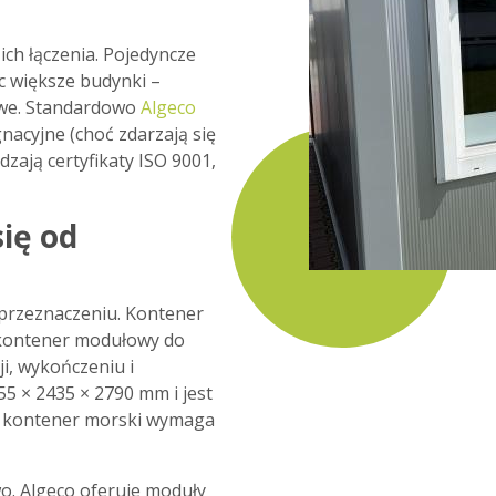
ch łączenia. Pojedyncze
c większe budynki –
rowe. Standardowo
Algeco
acyjne (choć zdarzają się
dzają certyfikaty ISO 9001,
ię od
 przeznaczeniu. Kontener
 kontener modułowy do
ji, wykończeniu i
 × 2435 × 2790 mm i jest
dy kontener morski wymaga
wo. Algeco oferuje moduły