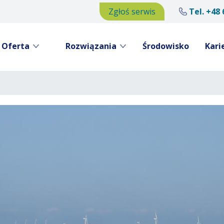
Zgłoś serwis
Tel.
+48 
Oferta
Rozwiązania
Środowisko
Kari
Przejdź
do
treści