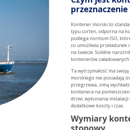
przeznaczenie
Kontener morski to standa
typu corten, odporna na ko
podlega normom ISO, które
co umożliwia przeładunek 
na świecie. Solidne narożn
kontenerów załadowanych
Ta wytrzymałość ma swoją 
morskiego nie posiadają izo
przegrzewa, zimą wychładza
kontenera na pomieszczeni
drzwi, wykonania instalacj
dodatkowe koszty i czas.
Wymiary konte
stopowy