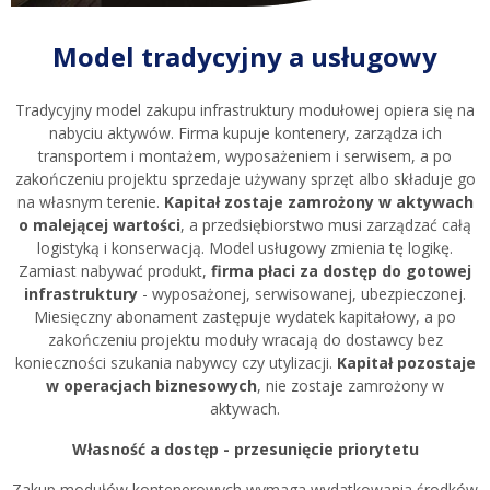
Model tradycyjny a usługowy
Tradycyjny model zakupu infrastruktury modułowej opiera się na
nabyciu aktywów. Firma kupuje kontenery, zarządza ich
transportem i montażem, wyposażeniem i serwisem, a po
zakończeniu projektu sprzedaje używany sprzęt albo składuje go
na własnym terenie.
Kapitał zostaje zamrożony w aktywach
o malejącej wartości
, a przedsiębiorstwo musi zarządzać całą
logistyką i konserwacją. Model usługowy zmienia tę logikę.
Zamiast nabywać produkt,
firma płaci za dostęp do gotowej
infrastruktury
- wyposażonej, serwisowanej, ubezpieczonej.
Miesięczny abonament zastępuje wydatek kapitałowy, a po
zakończeniu projektu moduły wracają do dostawcy bez
konieczności szukania nabywcy czy utylizacji.
Kapitał pozostaje
w operacjach biznesowych
, nie zostaje zamrożony w
aktywach.
Własność a dostęp - przesunięcie priorytetu
Zakup modułów kontenerowych wymaga wydatkowania środków