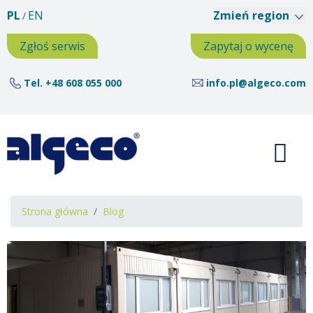
Przejdź
PL
EN
Zmień region
do
treści
Zgłoś serwis
Zapytaj o wycenę
Tel.
+48 608 055 000
info.pl@algeco.com
Ścieżka
Strona główna
Blog
nawigacyjna