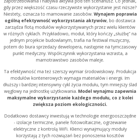
zapotrzebowania i nabywa aktywa pod ten scenariusz. Co jednak,
gdy przez większość czasu rzeczywiste wykorzystanie jest niższe?
Niestety, oznacza to marnowanie zasobów.
Wynajem poprawia
ogólną efektywność wykorzystania aktywów
, bo dostawca
zarządza flotą modułów wykorzystywanych przez wielu klientów
w różnych cyklach. Przykładowo, moduł, który kończy „służbę” na
jednym projekcie budowlanym, trafia na festiwal muzyczny,
potem do biura sprzedaży dewelopera, następnie na tymczasowy
punkt medyczny. Współczynnik wykorzystania wzrasta, a
marnotrawstwo zasobów maleje.
Ta efektywność ma też szerszy wymiar środowiskowy. Produkcja
modułów kontenerowych wymaga materiałów i energii. Im
dłuższy i bardziej intensywny cykl życia modułu, tym mniejszy ślad
węglowy na jednostkę użytkowania.
Model wynajmu zapewnia
maksymalne wykorzystanie każdego modułu, co z kolei
zwiększa poziom ekologiczności.
Dodatkowo dostawcy inwestują w technologie energooszczędne
- izolacje termiczne, panele fotowoltaiczne, ogrzewanie
elektryczne z kontrolą WiFi. Klienci wynajmujący moduły
korzystają z tych rozwiązań bez ponoszenia kosztów