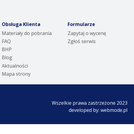
Obsługa Klienta
Formularze
Materiały do pobrania
Zapytaj o wycenę
FAQ
Zgłoś serwis
BHP
Blog
Aktualności
Mapa strony
Wszelkie prawa zastrzeżone 2023
developed by:
webmode.pl