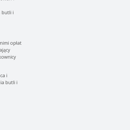
butli i
nimi opłat
ający
tkownicy
ca i
 butli i