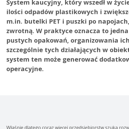
System kaucyjny, który wszedł w życie
ilości odpadów plastikowych i zwięks
m.in. butelki PET i puszki po napojac
zwrotną. W praktyce oznacza to jed
pustych opakowań, organizowania ich o
szczególnie tych działających w obi
system ten może generować dodatkowe
operacyjne.
Właśnie dlatego coraz więcej przedsiębiorstw szuka roz