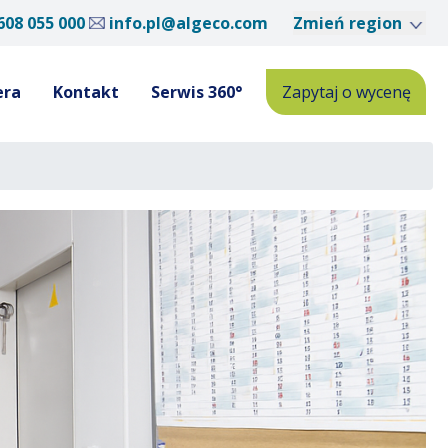
608 055 000
info.pl@algeco.com
Zmień region
era
Kontakt
Serwis 360°
Zapytaj o wycenę