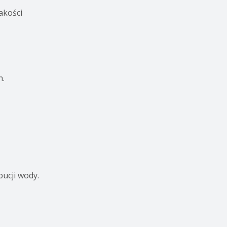
akości
h.
ucji wody.