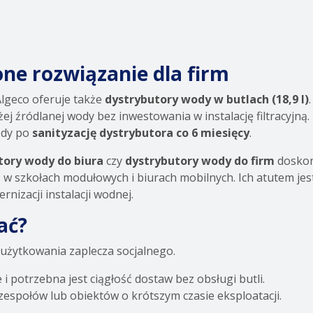
ne rozwiązanie dla firm
Algeco oferuje także
dystrybutory wody w butlach (18,9 l)
j źródlanej wody bez inwestowania w instalację filtracyjną.
ody po
sanityzację dystrybutora co 6 miesięcy
.
tory wody do biura
czy
dystrybutory wody do firm
doskon
w szkołach modułowych i biurach mobilnych. Ich atutem jes
nizacji instalacji wodnej.
ać?
i użytkowania zaplecza socjalnego.
 i potrzebna jest ciągłość dostaw bez obsługi butli.
zespołów lub obiektów o krótszym czasie eksploatacji.