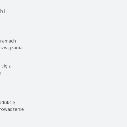
h i
W ramach
Rozwiązania
się z
ą
odukcję
prowadzenie