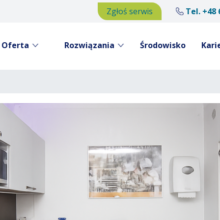
Zgłoś serwis
Tel.
+48 
Oferta
Rozwiązania
Środowisko
Kari
Przejdź
do
treści