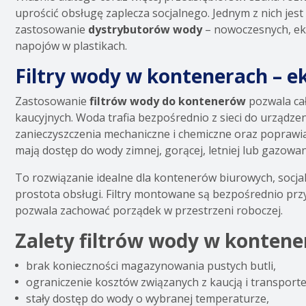
uprościć obsługę zaplecza socjalnego. Jednym z nich jes
zastosowanie
dystrybutorów wody
– nowoczesnych, eko
napojów w plastikach.
Filtry wody w kontenerach – e
Zastosowanie
filtrów wody do kontenerów
pozwala cał
kaucyjnych. Woda trafia bezpośrednio z sieci do urządze
zanieczyszczenia mechaniczne i chemiczne oraz poprawia
mają dostęp do wody zimnej, gorącej, letniej lub gazowan
To rozwiązanie idealne dla kontenerów biurowych, socjal
prostota obsługi. Filtry montowane są bezpośrednio przy
pozwala zachować porządek w przestrzeni roboczej.
Zalety filtrów wody w kontene
brak konieczności magazynowania pustych butli,
ograniczenie kosztów związanych z kaucją i transport
stały dostęp do wody o wybranej temperaturze,