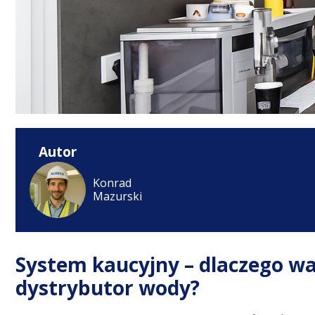
Autor
Konrad
Mazurski
System kaucyjny – dlaczego war
dystrybutor wody?