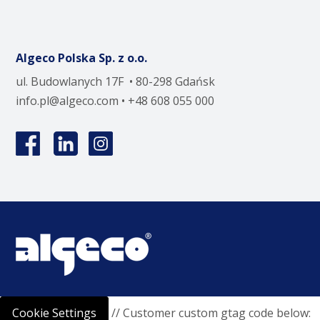
Algeco Polska Sp. z o.o.
ul. Budowlanych 17F • 80-298 Gdańsk
info.pl@algeco.com
• +48 608 055 000
Cookie Settings
// Customer custom gtag code below: