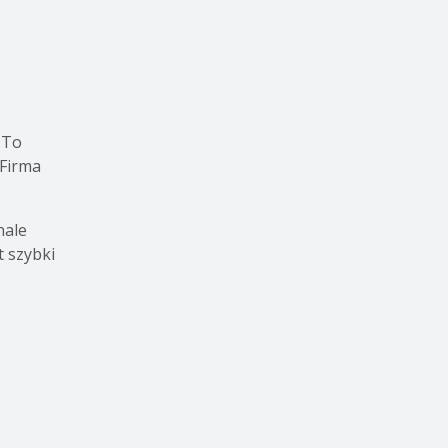
. To
 Firma
ale
t szybki