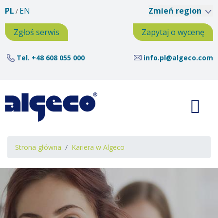
Przejdź
PL
EN
Zmień region
do
treści
Zgłoś serwis
Zapytaj o wycenę
Tel.
+48 608 055 000
info.pl@algeco.com
Ścieżka
Strona główna
Kariera w Algeco
nawigacyjna